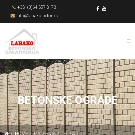
+381(0)64 357 8173
info@labako-beton.rs
BETONSKE OGRADE
HOME
GALERIJA
DEO A
BETONSKE OGRADE